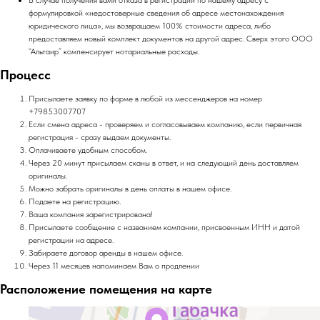
В случае получения вами отказа в регистрации по нашему адресу с
формулировкой «недостоверные сведения об адресе местонахождения
юридического лица», мы возвращаем 100% стоимости адреса, либо
предоставляем новый комплект документов на другой адрес. Сверх этого ООО
“Альтаир” компенсирует нотариальные расходы.
Процесс
Присылаете заявку по форме в любой из мессенджеров на номер
+79853007707
Если смена адреса - проверяем и согласовываем компанию, если первичная
регистрация - сразу выдаем документы.
Оплачиваете удобным способом.
Через 20 минут присылаем сканы в ответ, и на следующий день доставляем
оригиналы.
Можно забрать оригиналы в день оплаты в нашем офисе.
Подаете на регистрацию.
Ваша компания зарегистрирована!
Присылаете сообщение с названием компании, присвоенным ИНН и датой
регистрации на адресе.
Забираете договор аренды в нашем офисе.
Через 11 месяцев напоминаем Вам о продлении
Расположение помещения на карте