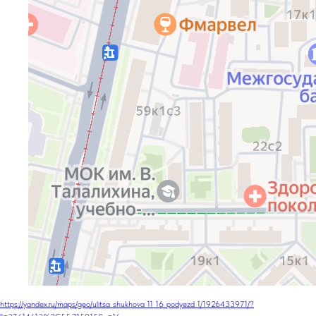
https://yandex.ru/maps/geo/ulitsa_shukhova_11_16_podyezd_1/1926433971/?