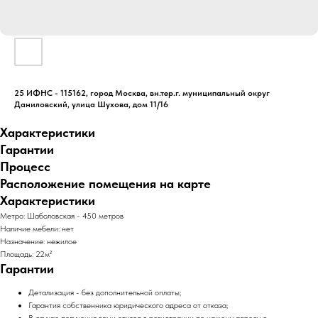
25 ИФНС - 115162, город Москва, вн.тер.г. муниципальный округ
Даниловский, улица Шухова, дом 11/16
Характеристики
Гарантии
Процесс
Расположение помещения на карте
Характеристики
Метро: Шаболовская - 450 метров
Наличие мебели: нет
Назначение: нежилое
Площадь: 22м²
Гарантии
Детализация - без дополнительной оплаты;
Гарантия собственника юридического адреса от отказа;