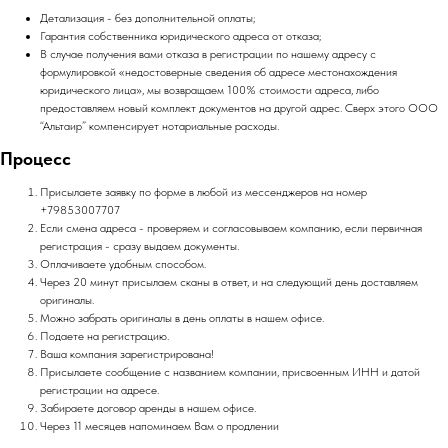
Детализация - без дополнительной оплаты;
Гарантия собственника юридического адреса от отказа;
В случае получения вами отказа в регистрации по нашему адресу с
формулировкой «недостоверные сведения об адресе местонахождения
юридического лица», мы возвращаем 100% стоимости адреса, либо
предоставляем новый комплект документов на другой адрес. Сверх этого ООО
“Альтаир” компенсирует нотариальные расходы.
Процесс
Присылаете заявку по форме в любой из мессенджеров на номер
+79853007707
Если смена адреса - проверяем и согласовываем компанию, если первичная
регистрация - сразу выдаем документы.
Оплачиваете удобным способом.
Через 20 минут присылаем сканы в ответ, и на следующий день доставляем
оригиналы.
Можно забрать оригиналы в день оплаты в нашем офисе.
Подаете на регистрацию.
Ваша компания зарегистрирована!
Присылаете сообщение с названием компании, присвоенным ИНН и датой
регистрации на адресе.
Забираете договор аренды в нашем офисе.
Через 11 месяцев напоминаем Вам о продлении