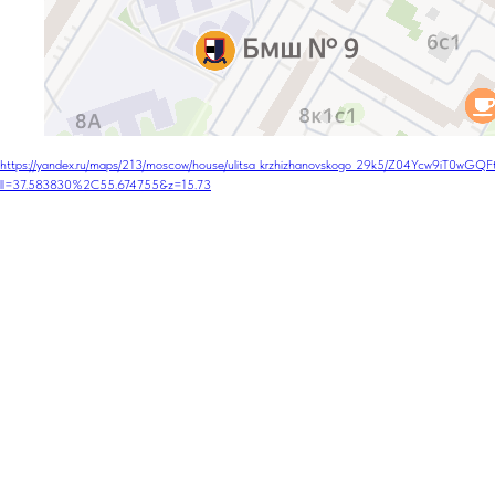
https://yandex.ru/maps/213/moscow/house/ulitsa_krzhizhanovskogo_29k5/Z04Ycw9iT0wGQ
ll=37.583830%2C55.674755&z=15.73