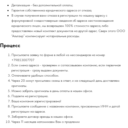
Детализация - без дополнительной оплаты;
Гарантия собственника юридического адреса от отказа;
В случае получения вами отказа в регистрации по нашему адресу с
формулировкой «недостоверные сведения об адресе местонахождения
юридического лица», мы возвращаем 100% стоимости адреса, либо
предоставляем новый комплект документов на другой адрес. Сверх этого ООО
“Альтаир” компенсирует нотариальные расходы.
Процесс
Присылаете заявку по форме в любой из мессенджеров на номер
+79853007707
Если смена адреса - проверяем и согласовываем компанию, если первичная
регистрация - сразу выдаем документы.
Оплачиваете удобным способом.
Через 20 минут присылаем сканы в ответ, и на следующий день доставляем
оригиналы.
Можно забрать оригиналы в день оплаты в нашем офисе.
Подаете на регистрацию.
Ваша компания зарегистрирована!
Присылаете сообщение с названием компании, присвоенным ИНН и датой
регистрации на адресе.
Забираете договор аренды в нашем офисе.
Через 11 месяцев напоминаем Вам о продлении