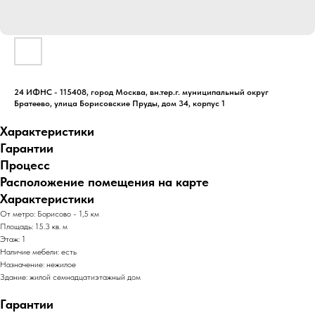
24 ИФНС - 115408, город Москва, вн.тер.г. муниципальный округ
Братеево, улица Борисовские Пруды, дом 34, корпус 1
Характеристики
Гарантии
Процесс
Расположение помещения на карте
Характеристики
От метро: Борисово - 1,5 км
Площадь: 15.3 кв. м
Этаж: 1
Наличие мебели: есть
Назначение: нежилое
Здание: жилой семнадцатиэтажный дом
Гарантии