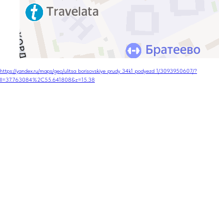
https://yandex.ru/maps/geo/ulitsa_borisovskiye_prudy_34k1_podyezd_1/3093950607/?
ll=37.763084%2C55.641808&z=15.38